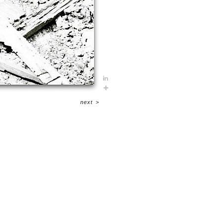
next
>