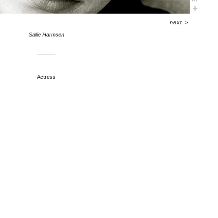
next
>
Sallie Harmsen
Actress